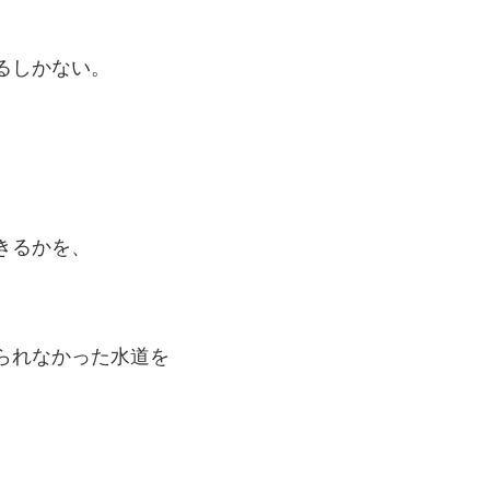
るしかない。
きるかを、
られなかった水道を
、