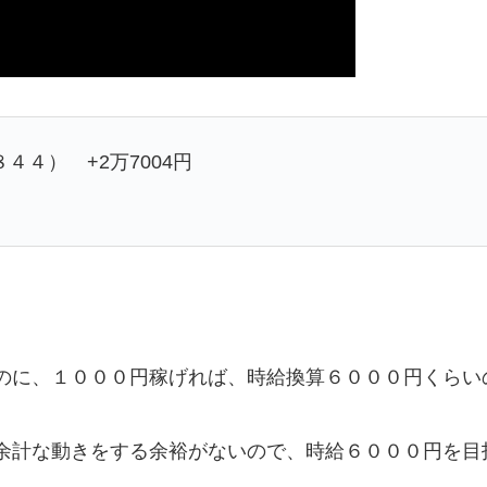
４） +2万7004円
のに、１０００円稼げれば、時給換算６０００円くらい
余計な動きをする余裕がないので、時給６０００円を目