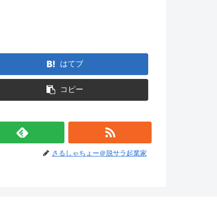
。
はてブ
コピー
さるしゃちょー＠脱サラ起業家