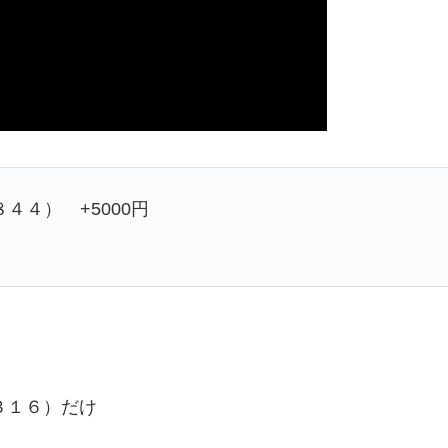
４４） +5000円
３１６）だけ