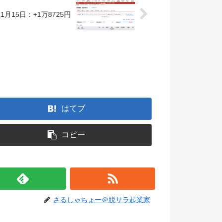
1月15日：+1万8725円
。
はてブ
コピー
さるしゃちょー＠脱サラ起業家