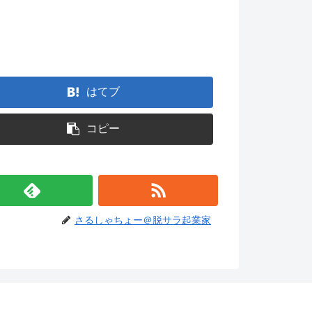
。
はてブ
コピー
さるしゃちょー＠脱サラ起業家