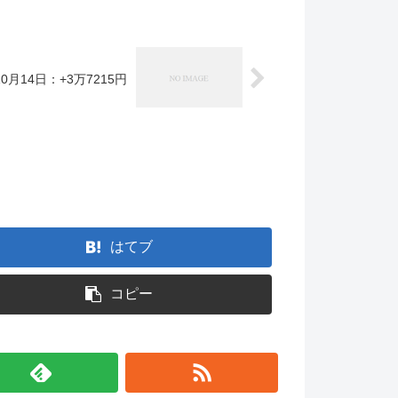
0月14日：+3万7215円
。
はてブ
コピー