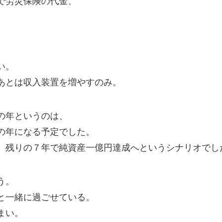
で労災保険の代金、
、
い。
あとは収入装置を増やすのみ。
の年というのは、
の年になる予定でした。
、残りの７年で純資産一億円達成へというシナリオでし
う。
と一緒に過ごせている。
まい。