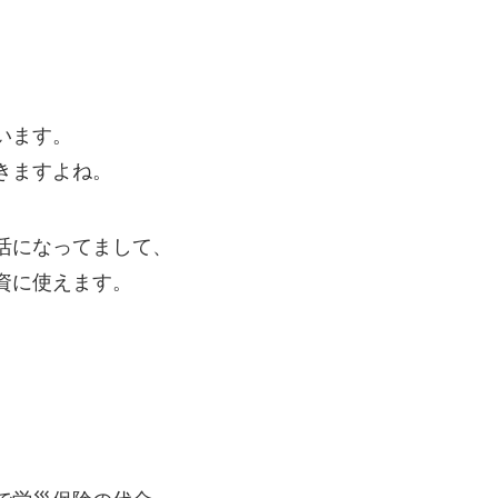
、
います。
きますよね。
活になってまして、
資に使えます。
。
。