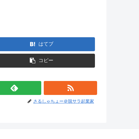
。
はてブ
コピー
さるしゃちょー＠脱サラ起業家