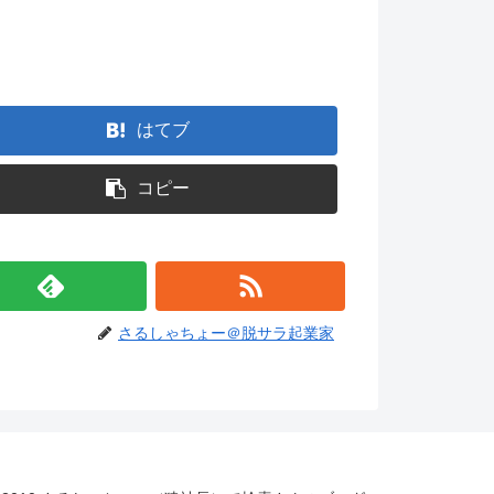
。
はてブ
コピー
さるしゃちょー＠脱サラ起業家